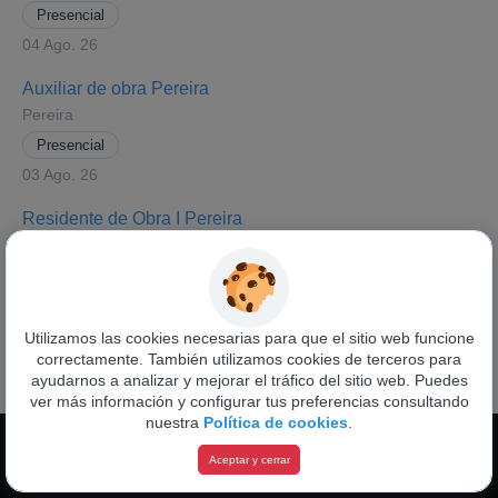
Presencial
04 Ago. 26
Auxiliar de obra Pereira
Pereira
Presencial
03 Ago. 26
Residente de Obra I Pereira
Pereira
Presencial
03 Ago. 26
Utilizamos las cookies necesarias para que el sitio web funcione
correctamente. También utilizamos cookies de terceros para
Ver todas las ofertas
ayudarnos a analizar y mejorar el tráfico del sitio web. Puedes
ver más información y configurar tus preferencias consultando
nuestra
Política de cookies
.
Funciona con
Pandapé
Aceptar y cerrar
Política de privacidad